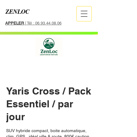
ZENLOC
APPELER
| Tél : 06.93.44.08.06
Yaris Cross / Pack
Essentiel / par
jour
SUV hybride compact, boite automatique,
clim, GPS , idéal ville & route, 800€ caution