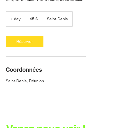
45
euros
1 day
1
45 €
Saint-Denis
d
a
Réserver
Coordonnées
Saint-Denis, Réunion